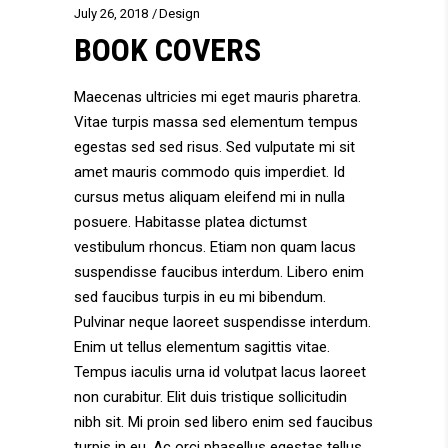
July 26, 2018
Design
BOOK COVERS
Maecenas ultricies mi eget mauris pharetra.
Vitae turpis massa sed elementum tempus
egestas sed sed risus. Sed vulputate mi sit
amet mauris commodo quis imperdiet. Id
cursus metus aliquam eleifend mi in nulla
posuere. Habitasse platea dictumst
vestibulum rhoncus. Etiam non quam lacus
suspendisse faucibus interdum. Libero enim
sed faucibus turpis in eu mi bibendum.
Pulvinar neque laoreet suspendisse interdum.
Enim ut tellus elementum sagittis vitae.
Tempus iaculis urna id volutpat lacus laoreet
non curabitur. Elit duis tristique sollicitudin
nibh sit. Mi proin sed libero enim sed faucibus
turpis in eu. Ac orci phasellus egestas tellus