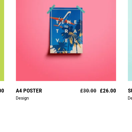
add to cart
00
A4 POSTER
£
30.00
£
26.00
S
Design
D