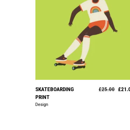
add to cart
SKATEBOARDING
£
25.00
£
21.
PRINT
Design