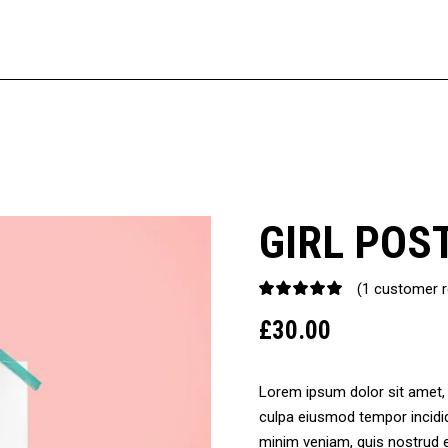
GIRL POS
(
1
customer r
Rated
1
5.00
£
30.00
out
of 5
based
on
Lorem ipsum dolor sit amet, c
customer
culpa eiusmod tempor incidid
rating
minim veniam, quis nostrud ex