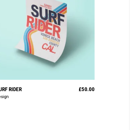
add to cart
URF RIDER
£
50.00
esign